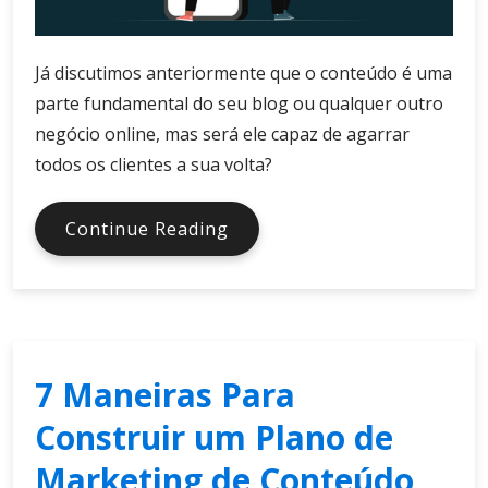
Já discutimos anteriormente que o conteúdo é uma
parte fundamental do seu blog ou qualquer outro
negócio online, mas será ele capaz de agarrar
todos os clientes a sua volta?
Como
Continue Reading
Encontrar
Mais
Clientes
Usando
o
7 Maneiras Para
Marketing
de
Construir um Plano de
Conteúdo
Marketing de Conteúdo