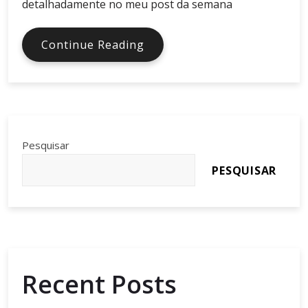
detalhadamente no meu post da semana
7
Continue Reading
Maneiras
Para
Construir
um
Plano
de
Pesquisar
Marketing
PESQUISAR
de
Conteúdo
Recent Posts